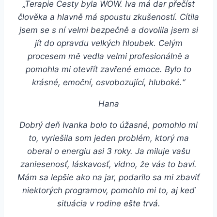
„Terapie Cesty byla WOW. Iva má dar přečíst
člověka a hlavně má spoustu zkušeností. Cítila
jsem se s ní velmi bezpečně a dovolila jsem si
jít do opravdu velkých hloubek. Celým
procesem mě vedla velmi profesionálně a
pomohla mi otevřít zavřené emoce. Bylo to
krásné, emoční, osvobozující, hluboké.“
Hana
Dobrý deň Ivanka bolo to úžasné, pomohlo mi
to, vyriešila som jeden problém, ktorý ma
oberal o energiu asi 3 roky. Ja miluje vašu
zaniesenosť, láskavosť, vidno, že vás to baví.
Mám sa lepšie ako na jar, podarilo sa mi zbaviť
niektorých programov, pomohlo mi to, aj keď
situácia v rodine ešte trvá.