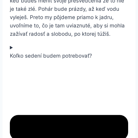
keď budeš meniť svoje presvedčenia že to nie
je také zlé. Pohár bude prázdy, až keď vodu
vyleješ. Preto my pôjdeme priamo k jadru,
uvoľníme to, čo je tam uviaznuté, aby si mohla
zažívať radosť a slobodu, po ktorej túžiš.
Koľko sedení budem potrebovať?