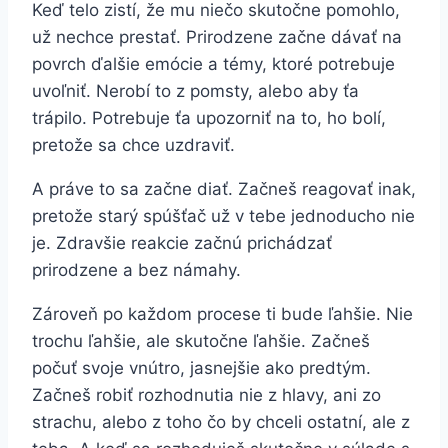
Keď telo zistí, že mu niečo skutočne pomohlo,
už nechce prestať. Prirodzene začne dávať na
povrch ďalšie emócie a témy, ktoré potrebuje
uvoľniť. Nerobí to z pomsty, alebo aby ťa
trápilo. Potrebuje ťa upozorniť na to, ho bolí,
pretože sa chce uzdraviť.
A práve to sa začne diať. Začneš reagovať inak,
pretože starý spúšťač už v tebe jednoducho nie
je. Zdravšie reakcie začnú prichádzať
prirodzene a bez námahy.
Zároveň po každom procese ti bude ľahšie. Nie
trochu ľahšie, ale skutočne ľahšie. Začneš
počuť svoje vnútro, jasnejšie ako predtým.
Začneš robiť rozhodnutia nie z hlavy, ani zo
strachu, alebo z toho čo by chceli ostatní, ale z