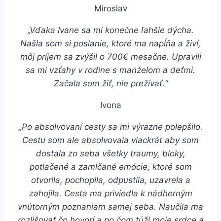
Miroslav
„Vďaka Ivane sa mi konečne ľahšie dýcha.
Našla som si poslanie, ktoré ma napĺňa
a živí,
môj príjem sa zvýšil o 700€ mesačne. Upravili
sa mi vzťahy v rodine s manželom a deťmi.
Začala som žiť, nie prežívať.“
Ivona
„Po absolvovaní cesty sa mi výrazne polepšilo.
Cestu som ale absolvovala viackrát aby som
dostala zo seba všetky traumy, bloky,
potlačené a zamlčané emócie, ktoré som
otvorila, pochopila, odpustila, uzavrela a
zahojila. Cesta ma priviedla k nádherným
vnútorným poznaniam samej seba. Naučila ma
rozlišovať čo hovorí a po čom túži moje srdce a