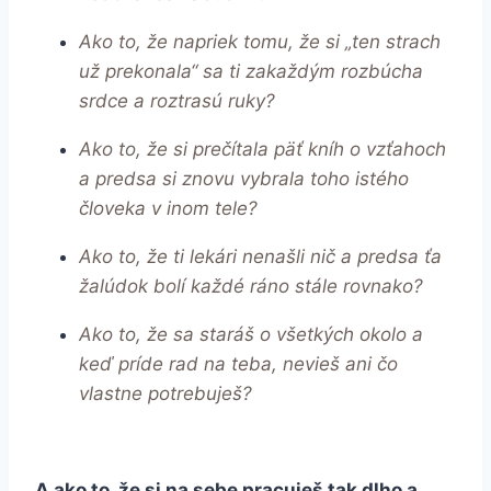
Ako to, že napriek tomu, že si „ten strach
už prekonala“ sa ti zakaždým rozbúcha
srdce a roztrasú ruky?
Ako to, že si prečítala päť kníh o vzťahoch
a predsa si znovu vybrala toho istého
človeka v inom tele?
Ako to, že ti lekári nenašli nič a predsa ťa
žalúdok bolí každé ráno stále rovnako?
Ako to, že sa staráš o všetkých okolo a
keď príde rad na teba, nevieš ani čo
vlastne potrebuješ?
A ako to, že si na sebe pracuješ tak dlho a