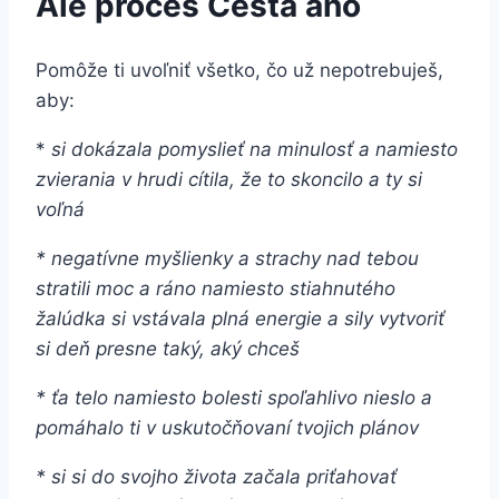
Ale proces Cesta áno
Pomôže ti uvoľniť všetko, čo už nepotrebuješ,
aby:
*
si dokázala pomyslieť na minulosť a namiesto
zvierania v hrudi cítila, že to skoncilo a ty si
voľná
* negatívne myšlienky a strachy nad tebou
stratili moc a ráno namiesto stiahnutého
žalúdka si vstávala plná energie a sily vytvoriť
si deň presne taký, aký chceš
* ťa telo namiesto bolesti spoľahlivo nieslo a
pomáhalo ti v uskutočňovaní tvojich plánov
* si si do svojho života začala priťahovať