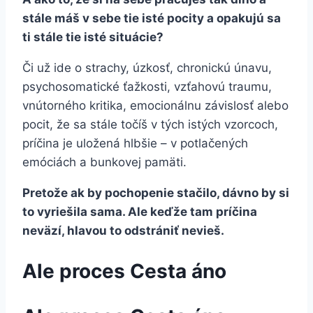
stále máš v sebe tie isté pocity a opakujú sa
ti stále tie isté situácie?
Či už ide o strachy, úzkosť, chronickú únavu,
psychosomatické ťažkosti, vzťahovú traumu,
vnútorného kritika, emocionálnu závislosť alebo
pocit, že sa stále točíš v tých istých vzorcoch,
príčina je uložená hlbšie – v potlačených
emóciách a bunkovej pamäti.
Pretože ak by pochopenie stačilo, dávno by si
to vyriešila sama. Ale keďže tam príčina
neväzí,
hlavou to odstrániť nevieš.
Ale proces Cesta áno