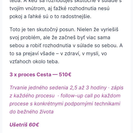
teba. A keď sa rozhoduješ skutočne v súlade s
tvojím vnútrom, aj ťažké rozhodnutia nesú
pokoj a ľahké sú o to radostnejšie.
Toto je ten skutočný posun. Nielen že vyriešiš
svoj problém, ale že začneš byť viac sama
sebou a robiť rozhodnutia v súlade so sebou. A
to sa prejaví všade – v zdraví, v mysli, vo
vzťahoch okolo teba.
3 x proces Cesta — 510€
Trvanie jedného sedenia 2,5 až 3 hodiny · zápis
z každého procesu
· follow-up call po každom
procese s konkrétnymi podpornými technikami
do bežného života
Ušetríš 60€