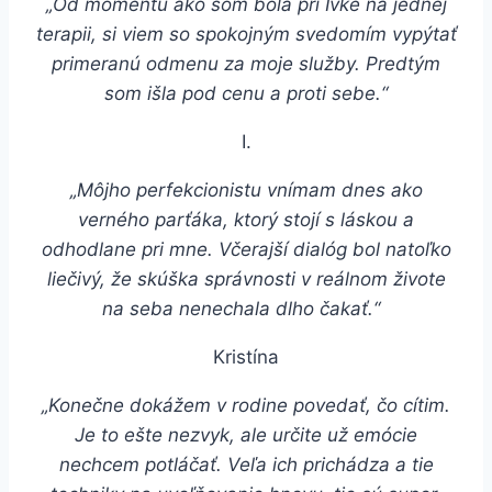
„Od momentu ako som bola pri Ivke na jednej
terapii, si viem so spokojným svedomím vypýtať
primeranú odmenu za moje služby. Predtým
som išla pod cenu a proti sebe.“
I.
„Môjho perfekcionistu vnímam dnes ako
verného parťáka, ktorý stojí s láskou a
odhodlane pri mne. Včerajší dialóg bol natoľko
liečivý, že skúška správnosti v reálnom živote
na seba nenechala dlho čakať.“
Kristína
„Konečne dokážem v rodine povedať, čo cítim.
Je to ešte nezvyk, ale určite už emócie
nechcem potláčať. Veľa ich prichádza a tie