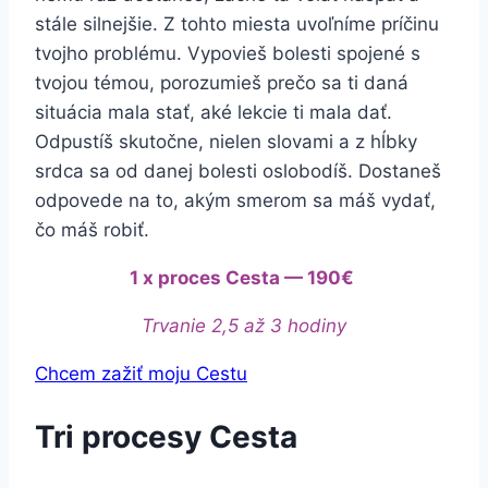
stále silnejšie. Z tohto miesta uvoľníme príčinu
tvojho problému. Vypovieš bolesti spojené s
tvojou témou, porozumieš prečo sa ti daná
situácia mala stať, aké lekcie ti mala dať.
Odpustíš skutočne, nielen slovami a z hĺbky
srdca sa od danej bolesti oslobodíš. Dostaneš
odpovede na to, akým smerom sa máš vydať,
čo máš robiť.
1 x proces Cesta — 190€
Trvanie 2,5 až 3 hodiny
Chcem zažiť moju Cestu
Tri procesy Cesta