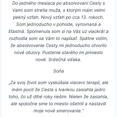
Do jedného mesiaca po absolvovaní Cesty s
Vami som stretla muža, s ktorým mám velmi
pekný vzťah. Nový vzťah po cca 13. rokoch.
Som jednoducho v pohode, vyrovnaná a
šťastná. Spomenula som si na Vás uz viackrát a
rozhodla som sa Vám to napísať. Spätne vidím,
že absolvovanie Cesty mi jednoducho otvorilo
nové obzory. Pustenie starého mi prinieslo
nové. Srdečná vďaka.
Soňa
„Za svoj život som vyskúšala viacero terapií, ale
mám pocit že Cesta s Ivankou zasiahla jadro
toho, čo už dlhé roky riešim. Nielen že zasiahla,
ale spoločne sme to miesto ošetrili a nastavili
moje nové smerovanie.“