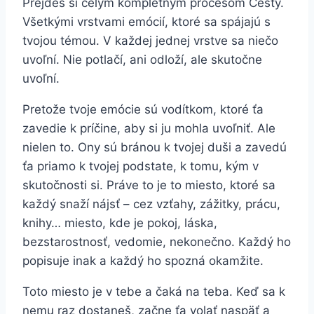
Prejdeš si celým kompletným procesom Cesty.
Všetkými vrstvami emócií, ktoré sa spájajú s
tvojou témou. V každej jednej vrstve sa niečo
uvoľní. Nie potlačí, ani odloží, ale skutočne
uvoľní.
Pretože tvoje emócie sú vodítkom, ktoré ťa
zavedie k príčine, aby si ju mohla uvoľniť. Ale
nielen to. Ony sú bránou k tvojej duši a zavedú
ťa priamo k tvojej podstate, k tomu, kým v
skutočnosti si. Práve to je to miesto, ktoré sa
každý snaží nájsť – cez vzťahy, zážitky, prácu,
knihy… miesto, kde je pokoj, láska,
bezstarostnosť, vedomie, nekonečno. Každý ho
popisuje inak a každý ho spozná okamžite.
Toto miesto je v tebe a čaká na teba. Keď sa k
nemu raz dostaneš, začne ťa volať naspäť a