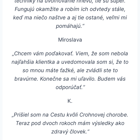
techniky na uvoľňovanie hnevu, tie sú super.
Fungujú okamžite a robím ich odvtedy stále,
keď ma niečo naštve a aj tie ostané, veľmi mi
pomáhajú.“
Miroslava
„Chcem vám poďakovať. Viem, že som nebola
najľahšia klientka a uvedomovala som si, že to
so mnou máte ťažké, ale zvládli ste to
bravúrne. Konečne sa mi uľavilo. Budem vás
odporúčať.“
K.
„Prišiel som na Cestu kvôli Crohnovej chorobe.
Teraz pod dvoch rokoch mám výsledky ako
zdravý človek.“