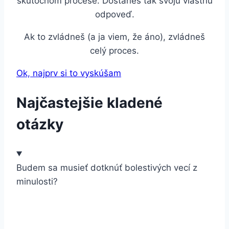
skutočnom procese. Dostaneš tak svoju vlastnú
odpoveď.
Ak to zvládneš (a ja viem, že áno), zvládneš
celý proces.
Ok, najprv si to vyskúšam
Najčastejšie kladené
otázky
Budem sa musieť dotknúť bolestivých vecí z
minulosti?